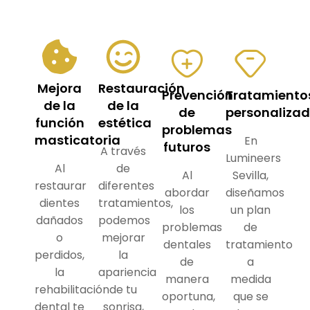
Mejora
Restauración
Prevención
Tratamiento
de la
de la
de
personaliza
función
estética
problemas
masticatoria
En
futuros
A través
Lumineers
Al
de
Al
Sevilla,
restaurar
diferentes
abordar
diseñamos
dientes
tratamientos,
los
un plan
dañados
podemos
problemas
de
o
mejorar
dentales
tratamiento
perdidos,
la
de
a
la
apariencia
manera
medida
rehabilitación
de tu
oportuna,
que se
dental te
sonrisa,