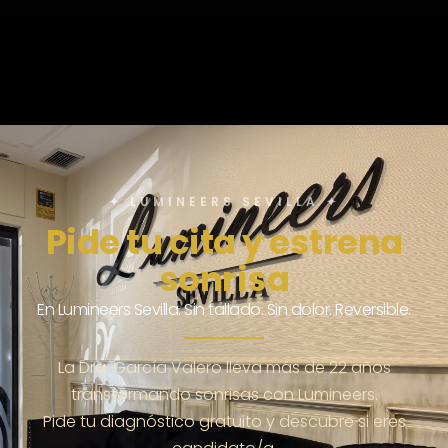
✦ LUMINEERS SEVILLA ✦
Pide tu cita y estrena
sonrisa
En Lumineers Sevilla. Sin tallado. Sin dolor. Reversible.
La Dra. García Valero lleva más de 22 años
transformando sonrisas con Lumineers.
Pide tu diagnóstico gratuito y descubre si eres