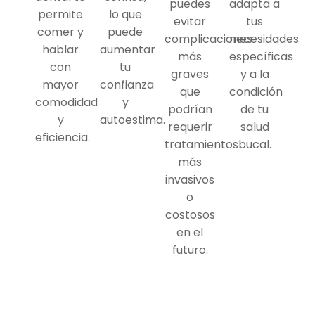
puedes
adapta a
permite
lo que
evitar
tus
comer y
puede
complicaciones
necesidades
hablar
aumentar
más
específicas
con
tu
graves
y a la
mayor
confianza
que
condición
comodidad
y
podrían
de tu
y
autoestima.
requerir
salud
eficiencia.
tratamientos
bucal.
más
invasivos
o
costosos
en el
futuro.