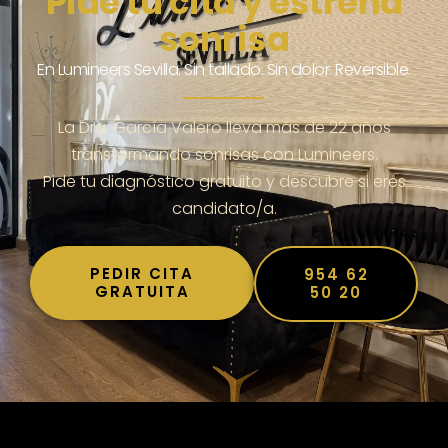
Pide tu cita y estrena
sonrisa
En Lumineers Sevilla. Sin tallado. Sin dolor. Reversible.
La Dra. García Valero lleva más de 22 años
transformando sonrisas con Lumineers.
Pide tu diagnóstico gratuito y descubre si eres
candidato/a.
PEDIR CITA
954 62
GRATUITA
50 20