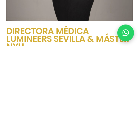
DIRECTORA MÉDICA
LUMINEERS SEVILLA & MÁSTER
NYU
SOBRE MÍ
La Doctora García Valero es la Directora Médica de
la Clínica LUMINEERS SEVILLA. Especializada en
Estética dental e Implantología y Rehabilitación
Dental. En su trabajo se conjuga a la perfección
elegancia, mesura y saber hacer, resultado de su
dilatada experiencia (más de 22 años) y su continua
especialización.
Lleva más de 10 años en el top 3 de España de
mayor número de carillas colocadas, ocupando
habitualmente el número 1 o 2.