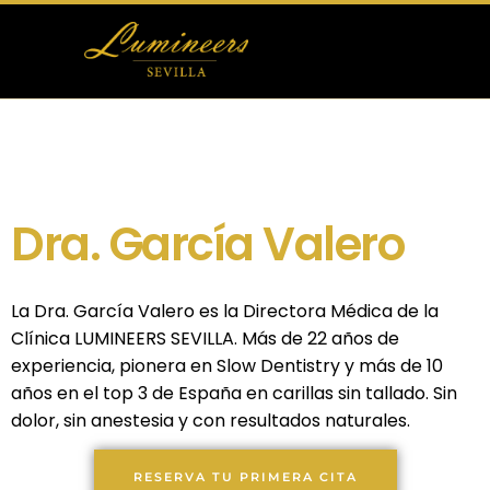
Otras Carillas
Tratamientos Dentales
Dra. García Valero
Blog
Sólo en las mejores manos
La Dra. García Valero es la Directora Médica de la
Clínica LUMINEERS SEVILLA. Más de 22 años de
experiencia, pionera en Slow Dentistry y más de 10
años en el top 3 de España en carillas sin tallado. Sin
dolor, sin anestesia y con resultados naturales.
RESERVA TU PRIMERA CITA