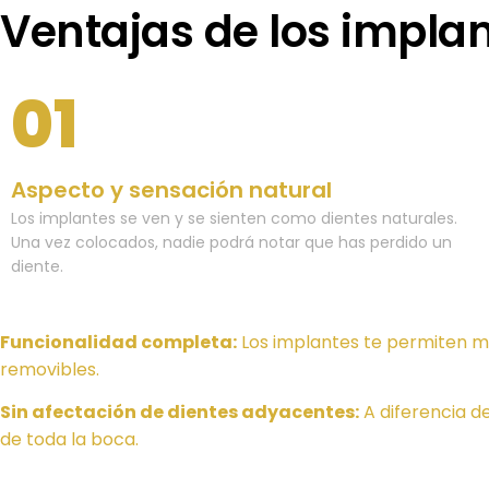
Ventajas de los impla
01
Aspecto y sensación natural
Los implantes se ven y se sienten como dientes naturales.
Una vez colocados, nadie podrá notar que has perdido un
diente.
Funcionalidad completa:
Los implantes te permiten mas
removibles.
Sin afectación de dientes adyacentes:
A diferencia de
de toda la boca.