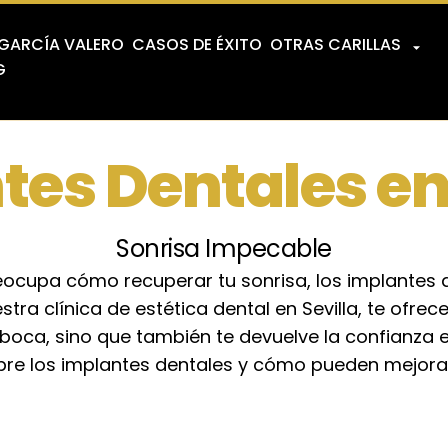
 GARCÍA VALERO
CASOS DE ÉXITO
OTRAS CARILLAS
Otras Carillas
G
Tratamientos Dentales
tes Dentales en 
Sonrisa Impecable
Blog
reocupa cómo recuperar tu sonrisa, los implantes
uestra clínica de estética dental en Sevilla, te o
 boca, sino que también te devuelve la confianza e
bre los implantes dentales y cómo pueden mejorar 