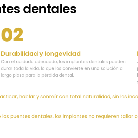
ntes dentales
02
Durabilidad y longevidad
Con el cuidado adecuado, los implantes dentales pueden
durar toda la vida, lo que los convierte en una solución a
largo plazo para la pérdida dental.
ticar, hablar y sonreír con total naturalidad, sin las i
 los puentes dentales, los implantes no requieren tallar 