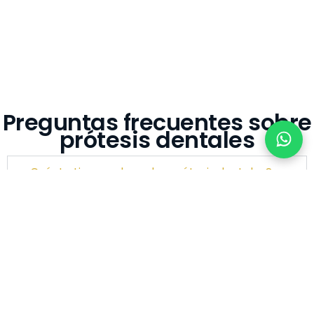
Preguntas frecuentes sobre
prótesis dentales
¿Cuánto tiempo duran las prótesis dentales?
Con los cuidados adecuados, una prótesis dental
puede durar muchos años, aunque es posible que
necesiten algunos ajustes o reemplazos con el
tiempo debido al desgaste natural o cambios en la
estructura de tu boca.