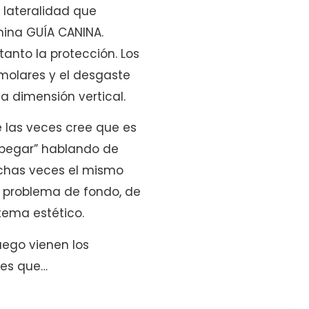
 lateralidad que
omina GUÍA CANINA.
anto la protección. Los
molares y el desgaste
a dimensión vertical.
e las veces cree que es
y pegar” hablando de
uchas veces el mismo
el problema de fondo, de
tema estético.
uego vienen los
 es que…